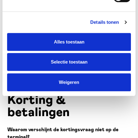
en log in.
Ga naar
‘Transacties’ > ‘Transacties exporteren’
.
Details tonen
Voor een dagrapport: klik op
‘Exporteer terminal
dagrapport’
en kies een periode (van – tot).
Alles toestaan
Voor export van transacties: klik op
‘Export’
.
PDF-export: exporteer best per twee weken om
Selectie toestaan
bestandsgrootte te beperken.
Andere formaten (bv. CSV) zijn ook beschikbaar.
Weigeren
Korting &
betalingen
Waarom verschijnt de kortingsvraag niet op de
terminal?