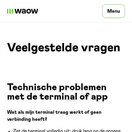
Menu
Súkromná osoba
Veelgestelde vragen
Profesionálne
Technische problemen
Casto kladené otázky
met de terminal of app
Kontaktujte nás
Wat als mijn terminal traag werkt of geen
verbinding heeft?
Prihlásiť sa
SK
Zet de terminal volledig uit: druk lang op de groene