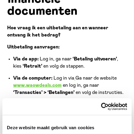
documenten
Hoe vraag ik een uitbetaling aan en wanneer
ontvang ik het bedrag?
Uitbetaling aanvragen:
Via de app:
Log in, ga naar
‘Betaling uitvoeren’
,
kies
‘Retrait’
en volg de stappen.
Via de computer:
Log in via
Ga naar de website
www.waowdeals.com
en log in, ga naar
‘Transacties’ > ‘Betalingen’
en volg de instructies.
Verwerking:
Betalingen worden doorgaans binnen
24
tot 48 uur
verwerkt, afhankelijk van je bank en
feestdagen.
Deze website maakt gebruik van cookies