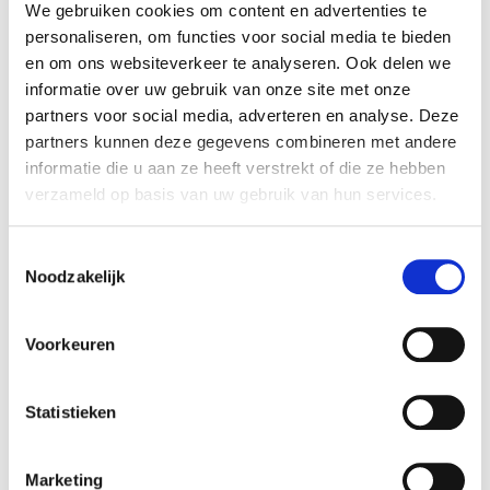
We gebruiken cookies om content en advertenties te
Waar vind ik mijn facturen, btw-documenten en
personaliseren, om functies voor social media te bieden
onkostennota’s?
en om ons websiteverkeer te analyseren. Ook delen we
Log in via
Ga naar de website
www.waowdeals.com
informatie over uw gebruik van onze site met onze
en log in.
partners voor social media, adverteren en analyse. Deze
partners kunnen deze gegevens combineren met andere
Klik in het menu op
‘Invoice’
om al je documenten te
informatie die u aan ze heeft verstrekt of die ze hebben
bekijken en downloaden.
verzameld op basis van uw gebruik van hun services.
Je ontvangt deze ook maandelijks per e-mail van
onze financiële dienst.
Toestemmingsselectie
Noodzakelijk
Rapporten &
transacties
Voorkeuren
Statistieken
Hoe bekijk of exporteer ik mijn transacties of
dagrapporten?
Marketing
Log in via
Ga naar de website
www.waowdeals.com