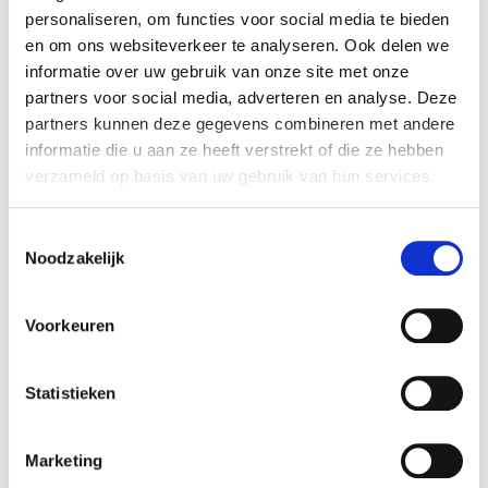
Waar vind ik mijn facturen, btw-documenten en
personaliseren, om functies voor social media te bieden
onkostennota’s?
en om ons websiteverkeer te analyseren. Ook delen we
informatie over uw gebruik van onze site met onze
Log in via
Ga naar de website
www.waowdeals.com
partners voor social media, adverteren en analyse. Deze
en log in.
partners kunnen deze gegevens combineren met andere
informatie die u aan ze heeft verstrekt of die ze hebben
Klik in het menu op
‘Invoice’
om al je documenten te
verzameld op basis van uw gebruik van hun services.
bekijken en downloaden.
Je ontvangt deze ook maandelijks per e-mail van
onze financiële dienst.
Toestemmingsselectie
Noodzakelijk
Rapporten &
Voorkeuren
transacties
Statistieken
Hoe bekijk of exporteer ik mijn transacties of
dagrapporten?
Marketing
Log in via
Ga naar de website
www.waowdeals.com