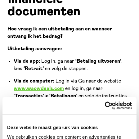
documenten
Hoe vraag ik een uitbetaling aan en wanneer
ontvang ik het bedrag?
Uitbetaling aanvragen:
Via de app:
Log in, ga naar
‘Betaling uitvoeren’
,
kies
‘Retrait’
en volg de stappen.
Via de computer:
Log in via
Ga naar de website
www.waowdeals.com
en log in, ga naar
‘Transacties’ > ‘Betalingen’
en volg de instructies.
Verwerking:
Betalingen worden doorgaans binnen
24
tot 48 uur
verwerkt, afhankelijk van je bank en
feestdagen.
Deze website maakt gebruik van cookies
We gebruiken cookies om content en advertenties te