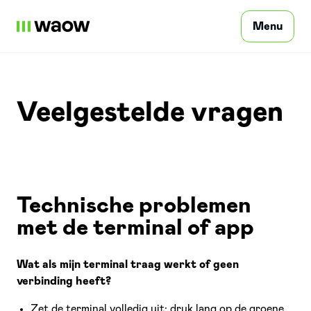
Menu
Osoby prywatne
Veelgestelde vragen
Profesjonalizm
Technische problemen
Często zadawane pytania
met de terminal of app
Masz pytanie?
Wat als mijn terminal traag werkt of geen
verbinding heeft?
Zarejestruj się
PL
Zet de terminal volledig uit: druk lang op de groene