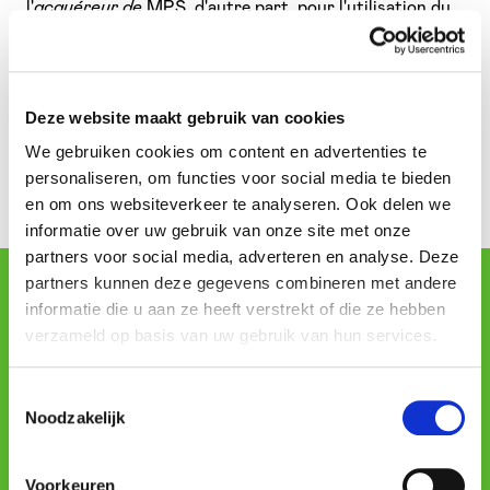
l'
acquéreur de
MPS, d'autre part, pour l'utilisation du
concept Waow ("
accord pour l'utilisation du concept
Waow basé sur les services MPS
" ou "
accord-
cadre
"). Dans les présentes conditions générales, le
terme "vous" désigne votre organisation telle qu'elle est
Deze website maakt gebruik van cookies
identifiée dans l'accord-cadre (également dénommée "
le
We gebruiken cookies om content en advertenties te
marchand
").
personaliseren, om functies voor social media te bieden
en om ons websiteverkeer te analyseren. Ook delen we
informatie over uw gebruik van onze site met onze
partners voor social media, adverteren en analyse. Deze
partners kunnen deze gegevens combineren met andere
informatie die u aan ze heeft verstrekt of die ze hebben
Particular
verzameld op basis van uw gebruik van hun services.
Particular
Empresas
Toestemmingsselectie
Noodzakelijk
Aceder
Profissional
Voorkeuren