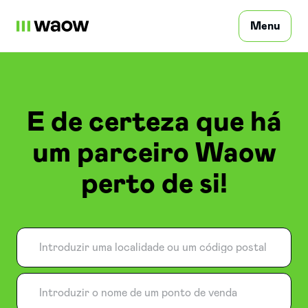
Menu
Particular
E de certeza que há
um parceiro Waow
Profissional
perto de si!
Empresas
Entre em contacto
Aceder
PT