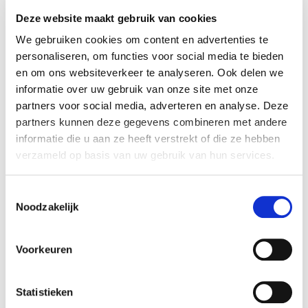
Deze website maakt gebruik van cookies
We gebruiken cookies om content en advertenties te
personaliseren, om functies voor social media te bieden
en om ons websiteverkeer te analyseren. Ook delen we
informatie over uw gebruik van onze site met onze
partners voor social media, adverteren en analyse. Deze
partners kunnen deze gegevens combineren met andere
informatie die u aan ze heeft verstrekt of die ze hebben
verzameld op basis van uw gebruik van hun services.
Mais de 600
Toestemmingsselectie
empresas
Noodzakelijk
Quer saber onde pode usufruir de todas as vantagens?
Voorkeuren
Descubra as empresas de Waow perto de si!
Statistieken