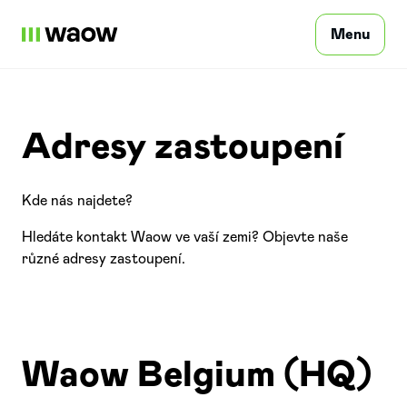
Menu
Soukromé osoby
Adresy zastoupení
Profesionální
Kde nás najdete?
Hledáte kontakt Waow ve vaší zemi? Objevte naše
různé adresy zastoupení.
Podniků
Kontaktujte
Waow Belgium (HQ)
Přihlášení
CZ