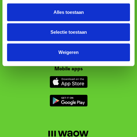
Profesionální
Alles toestaan
Podmínky
Selectie toestaan
Cookie Policy
Privacy Policy
Weigeren
Terms & Conditions
Mobile apps