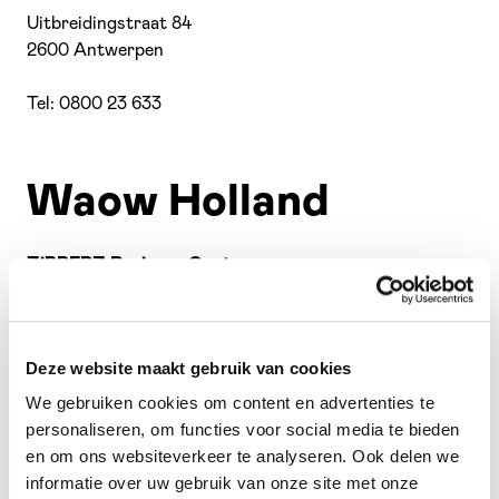
Uitbreidingstraat 84
2600 Antwerpen
Tel: 0800 23 633
Waow Holland
ZiPPERZ Business Center
Olympiaweg 4
3077 AL Rotterdam
Deze website maakt gebruik van cookies
Tel.: 08 000 22 26 73
We gebruiken cookies om content en advertenties te
personaliseren, om functies voor social media te bieden
en om ons websiteverkeer te analyseren. Ook delen we
Waow Czech
informatie over uw gebruik van onze site met onze