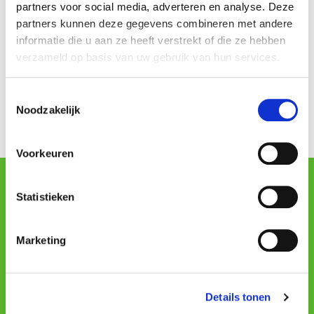
partners voor social media, adverteren en analyse. Deze
Republic
partners kunnen deze gegevens combineren met andere
informatie die u aan ze heeft verstrekt of die ze hebben
verzameld op basis van uw gebruik van hun services.
Prague Stock Exchange – Regus
Rybna 682/14
Toestemmingsselectie
Prague 110 05
Noodzakelijk
Voorkeuren
Statistieken
Soukromé osoby
Soukromé osoby
Marketing
Podniků
Přihlášení
Details tonen
Profesionální