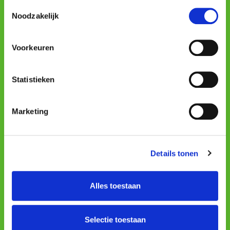
Toestemmingsselectie
Privatpersonen
Noodzakelijk
Privatpersonen
Voorkeuren
Netzwerk
Anmelden
Statistieken
Unternehmer
Marketing
Unternehmer
Bedingungen
Details tonen
Cookie Policy
Privacy Policy
Alles toestaan
Terms & Conditions
Mobile apps
Selectie toestaan