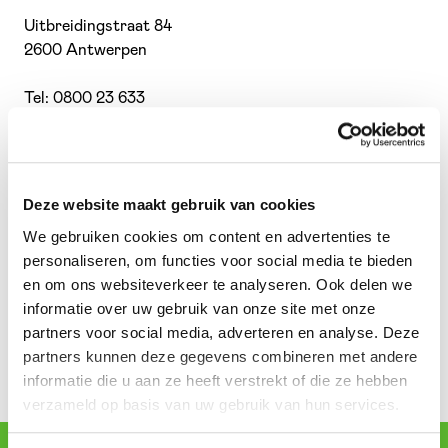
Uitbreidingstraat 84
2600 Antwerpen
Tel: 0800 23 633
Waow Holland
Deze website maakt gebruik van cookies
We gebruiken cookies om content en advertenties te
ZiPPERZ Business Center
personaliseren, om functies voor social media te bieden
Olympiaweg 4
en om ons websiteverkeer te analyseren. Ook delen we
3077 AL Rotterdam
informatie over uw gebruik van onze site met onze
partners voor social media, adverteren en analyse. Deze
Tel.: 08 000 22 26 73
partners kunnen deze gegevens combineren met andere
informatie die u aan ze heeft verstrekt of die ze hebben
verzameld op basis van uw gebruik van hun services.