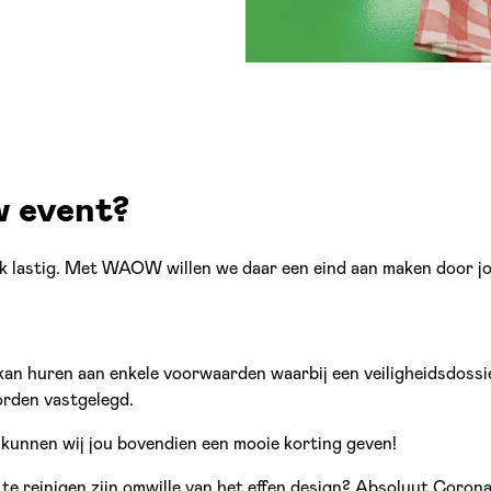
 event?
k lastig. Met WAOW willen we daar een eind aan maken door jou 
an huren aan enkele voorwaarden waarbij een veiligheidsdossi
rden vastgelegd.
 kunnen wij jou bovendien een mooie korting geven!
 te reinigen zijn omwille van het effen design? Absoluut Coron