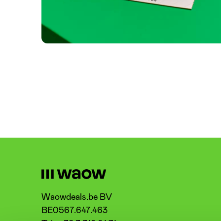
Waowdeals.be BV
BE0567.647.463