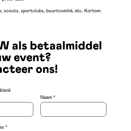
o, scouts, sportclubs, buurtcomité, etc. Kortom:
als betaalmiddel
uw event?
cteer ons!
 blank
Naam
es