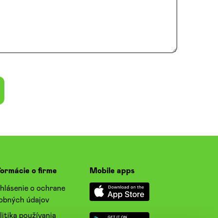
formácie o firme
Mobile apps
hlásenie o ochrane
obných údajov
litika používania