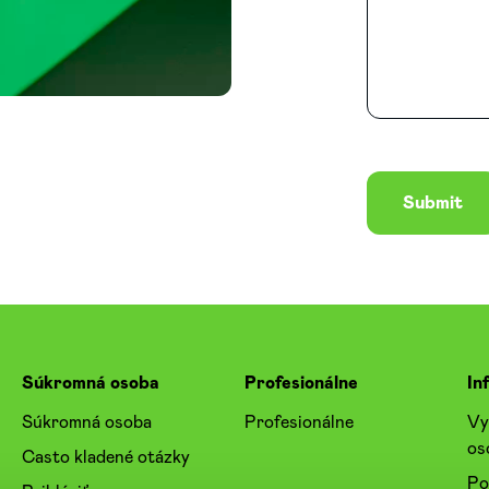
Submit
Súkromná osoba
Profesionálne
In
Súkromná osoba
Profesionálne
Vy
os
Casto kladené otázky
Po