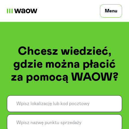
Menu
Osoby prywatne
Chcesz wiedzieć,
gdzie można płacić
Profesjonalizm
za pomocą WAOW?
Często zadawane pytania
Masz pytanie?
Zarejestruj się
PL