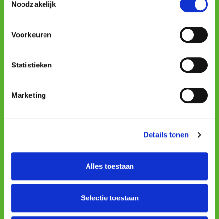
Noodzakelijk
Często zadawane pytania
Punkty sprzedaży
Voorkeuren
Zarejestruj się
Profesjonalizm
Statistieken
Profesjonalizm
Marketing
Business info
Oświadczenie o ochronie prywatności
Details tonen
Polityka plików cookie
Terms & Conditions
Alles toestaan
Mobile apps
Selectie toestaan