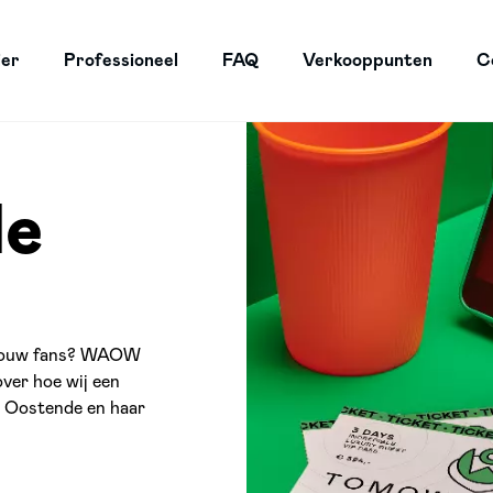
ier
Professioneel
FAQ
Verkooppunten
C
de
r jouw fans? WAOW
over hoe wij een
 Oostende en haar