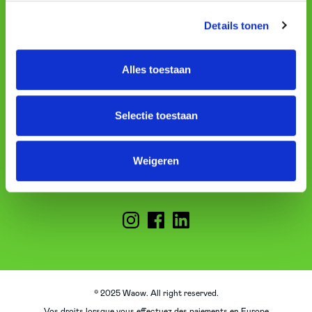
Details tonen
Alles toestaan
Waowdeals.be BV
BE0567.647.463
Tél.: +32 3 318 91 71
Selectie toestaan
Representation sites
Weigeren
Powered by MPS
© 2025 Waow. All right reserved.
Vos droits lorsque vous effectuez des paiements en Europe