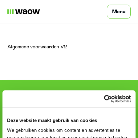
Menu
Particulier
Algemene voorwaarden V2
Professionnels
FAQ
Particulier
FAQ
Commerces
Commerces
Deze website maakt gebruik van cookies
Se connecter
We gebruiken cookies om content en advertenties te
Contact
personaliseren, om functies voor social media te bieden