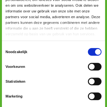
Professionnel
en om ons websiteverkeer te analyseren. Ook delen we
informatie over uw gebruik van onze site met onze
Professionnels
Se connecter
FR
partners voor social media, adverteren en analyse. Deze
Événements
partners kunnen deze gegevens combineren met andere
informatie die u aan ze heeft verstrekt of die ze hebben
Conditions générales
verzameld op basis van uw gebruik van hun services.
Déclarations de Confidentialité
Toestemmingsselectie
Cookie Policy
Noodzakelijk
Terms & Consumer Conditions
Voorkeuren
Mobile apps
Statistieken
Marketing