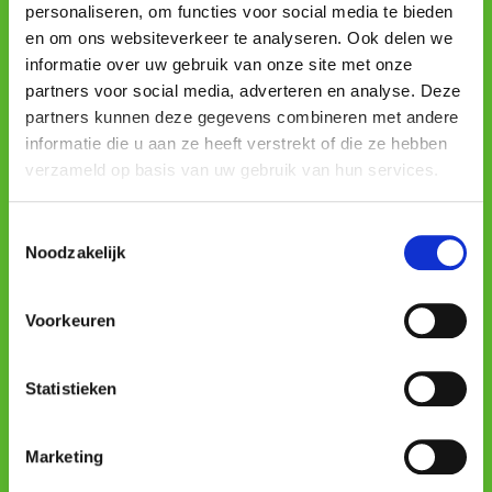
personaliseren, om functies voor social media te bieden
Soukromé osoby
en om ons websiteverkeer te analyseren. Ook delen we
Podniků
informatie over uw gebruik van onze site met onze
Přihlášení
partners voor social media, adverteren en analyse. Deze
partners kunnen deze gegevens combineren met andere
informatie die u aan ze heeft verstrekt of die ze hebben
Profesionální
verzameld op basis van uw gebruik van hun services.
Profesionální
Toestemmingsselectie
Podmínky
Noodzakelijk
Cookie Policy
Privacy Policy
Voorkeuren
Terms & Conditions
Statistieken
Mobile apps
Marketing