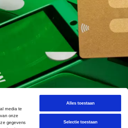
m podnikaní
Alles toestaan
al media te
 van onze
Selectie toestaan
deze gegevens