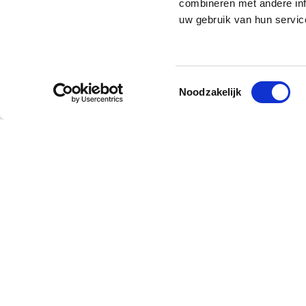
combineren met andere inf
uw gebruik van hun servic
Toestemmingsselectie
Noodzakelijk
Waowdeals.be BV
BE0567.647.463
Tel.: +32 3 318 91 71
Reprezentatívne adresy
Powered by MPS