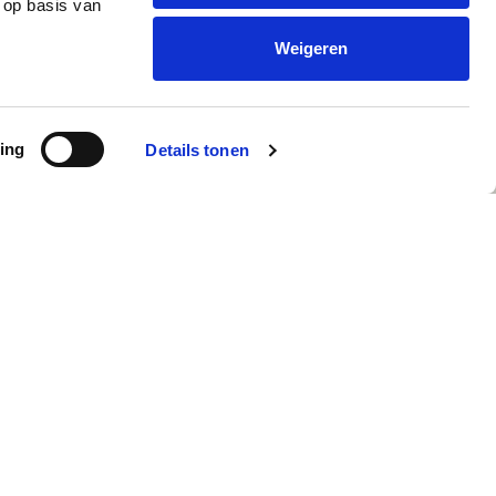
 op basis van
Weigeren
ing
Details tonen
formácie o firme
Mobile apps
hlásenie o ochrane
obných údajov
litika používania
borov cookie
rms & Conditions
prezentatívne adresy