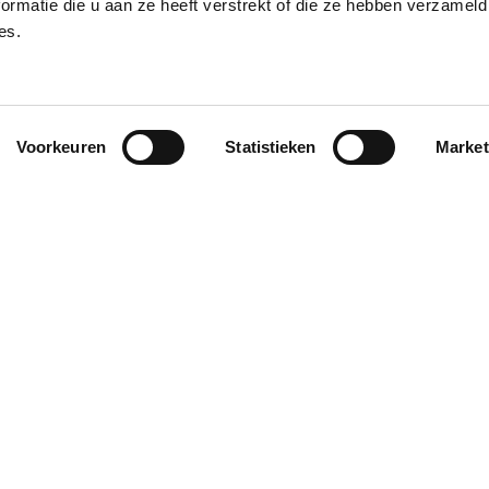
ormatie die u aan ze heeft verstrekt of die ze hebben verzameld
es.
Voorkeuren
Statistieken
Market
Súkromná osoba
Profesionálne
In
Súkromná osoba
Profesionálne
Vy
os
Casto kladené otázky
Po
Prihlásiť sa
sú
Te
Re