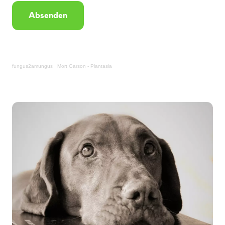
Absenden
fungus2amungus
·
Mort Garson - Plantasia